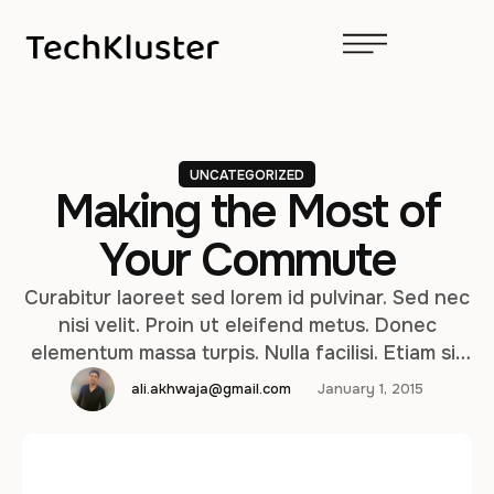
UNCATEGORIZED
Making the Most of
Your Commute
Curabitur laoreet sed lorem id pulvinar. Sed nec
nisi velit. Proin ut eleifend metus. Donec
elementum massa turpis. Nulla facilisi. Etiam sit
amet lacinia augue. Praesent malesuada tellus
ali.akhwaja@gmail.com
January 1, 2015
in nunc dapibus suscipit. Cras non turpis ipsum.
Fusce non viverra arcu. Suspendisse vel laoreet
velit.Phasellus imperdiet tincidunt interdum.
Nunc imperdiet nulla quis ultrices rhoncus. Nulla